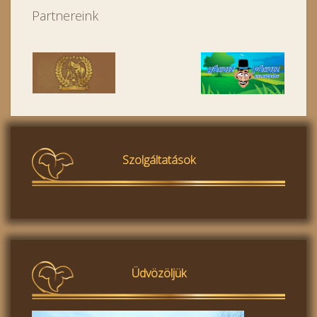
Partnereink
Szolgáltatások
Üdvözöljük