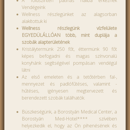
A földszinten patinás hallba érkeznek
Vendégeink
Wellness részlegünket az alagsorban
alakítottuk ki
Wellness részlegünk vízfelülete
EGYEDÜLÁLLÓAN több, mint duplája a
szobák alapterületének
Kristálytermünk 250 főt, éttermünk 90 főt
képes befogadni és magas színvonalú
konyhánk segítségével pompásan vendégül
látni
Az első emeleten és a tetőtérben fal-,
mennyezet és padlófűtéses, valamint -
hűtéses, igényesen megtervezett és
berendezett szobák találhatók.
Büszkeségünk, a Borostyán Medical Center, a
Borostyán Med-Hotel**** szívében
helyezkedik el, hogy az Ön pihenésének és