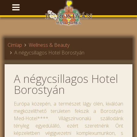
Címlap
Wellness & Beauty
A négycsillagos Hotel Borostyán
A négycsillagos Hotel
Borostyán
Európa közepén, a természet lágy ölén, kiválóan
megközelíthető területen fekszik a Borostyán
Med-Hotel****. Világszínvonalú szállodánk
tényleg egyedülálló, ezért szeretnénk Önt
képzeletben végigvezetni komplexumunkon, s