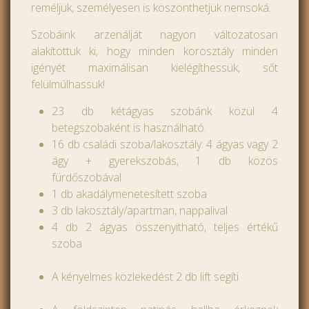
reméljük, személyesen is köszönthetjük nemsoká.
Szobáink arzenálját nagyon változatosan
alakítottuk ki, hogy minden korosztály minden
igényét maximálisan kielégíthessük, sőt
felülmúlhassuk!
23 db kétágyas szobánk közül 4
betegszobaként is használható.
16 db családi szoba/lakosztály: 4 ágyas vagy 2
ágy + gyerekszobás, 1 db közös
fürdőszobával
1 db akadálymenetesített szoba
3 db lakosztály/apartman, nappalival
4 db 2 ágyas összenyitható, teljes értékű
szoba
A kényelmes közlekedést 2 db lift segíti