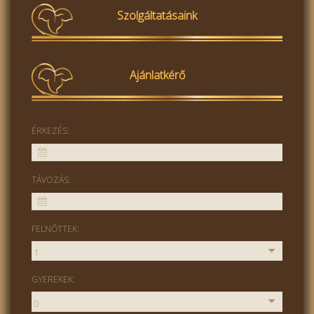
Szolgáltatásaink
Ajánlatkérő
ÉRKEZÉS:
TÁVOZÁS:
FELNŐTTEK:
GYEREKEK: