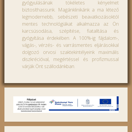
gyógyulásának tökéletes kényelmet
biztosíthassunk. Magánklinikánk a ma létező
legmodernebb, sebészeti beavatkozásoktól
mentes technológiákat alkalmazza az Ön
karcsúsodása, szépítése, fiatalítása és
gyógyítása érdekében. A 100%-ig fájdalom-,
vágás-, vérzés- és varrásmentes eljárásokkal
dolgozó orvosi szaktekintélyeink maximális
diszkrécióval, megértéssel és profizmussal
várják Önt szállodánkban.