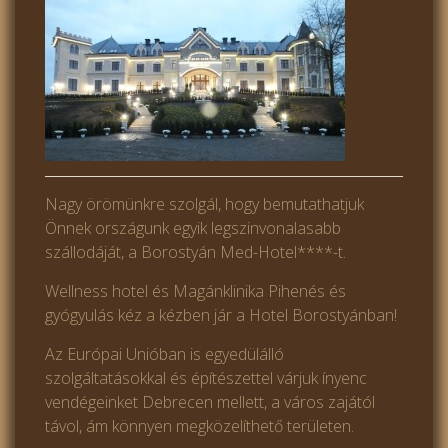
Nagy örömünkre szolgál, hogy bemutathatjuk
Önnek országunk egyik legszinvonalasabb
szállodáját, a Borostyán Med-Hotel****-t.
Wellness hotel és Magánklinika Pihenés és
gyógyulás kéz a kézben jár a Hotel Borostyánban!
Az Európai Unióban is egyedülálló
szolgáltatásokkal és építészettel várjuk ínyenc
vendégeinket Debrecen mellett, a város zajától
távol, ám könnyen megközelíthető területen.