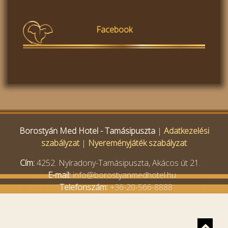
Facebook
Borostyán Med Hotel - Tamásipuszta
|
Adatkezelési
szabályzat
|
Nyereményjáték szabályzat
Cím:
4252. Nyíradony-Tamásipuszta, Akácos út 21.
E-mail:
info@borostyanmedhotel.hu
Telefonszám:
+36-20-566-8888