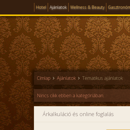
Hotel
Ajánlatok
Wellness & Beauty
Gasztronó
Címlap
Ajánlatok
Tematikus ajánlatok
Nincs cikk ebben a kategóriában.
Árkalkuláció és online foglalás