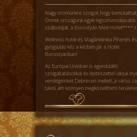
Nagy örömünkre szolgál, hogy bemutathat
Önnek országunk egyik legszinvonalasabb
szállodáját, a Borostyán Med-Hotel****-t.
Wellness hotel és Magánklinika Pihenés és
gyógyulás kéz a kézben jár a Hotel
Borostyánban!
Az Európai Unióban is egyedülálló
szolgáltatásokkal és építészettel várjuk ín
vendégeinket Debrecen mellett, a város za
távol, ám könnyen megközelíthető területe