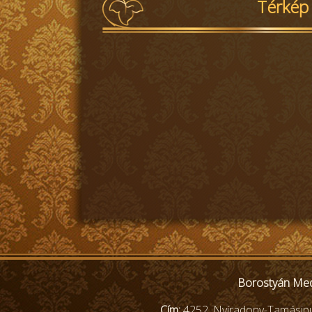
Térkép
Borostyán Med
Cím:
4252. Nyíradony-Tamásip