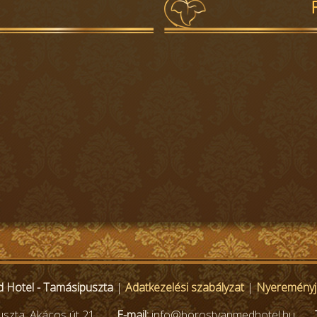
 Hotel - Tamásipuszta
|
Adatkezelési szabályzat
|
Nyereményjá
uszta, Akácos út 21.
E-mail:
info@borostyanmedhotel.hu