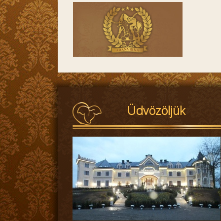
Üdvözöljük