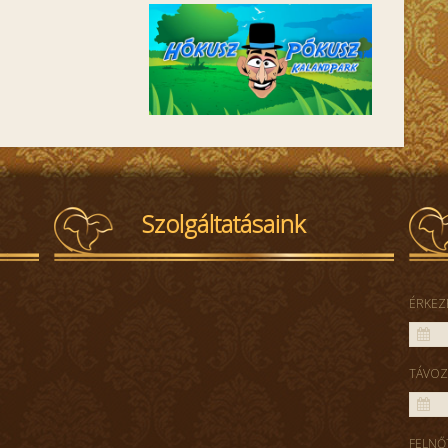
Szolgáltatásaink
ÉRKEZ
TÁVOZ
FELNŐ