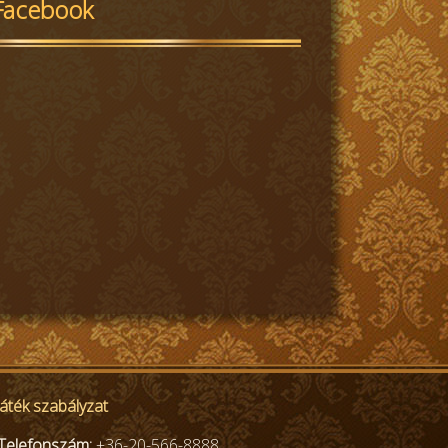
Facebook
ték szabályzat
Telefonszám:
+36-20-566-8888