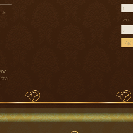
juk
GYERE
yenc
jától
n.