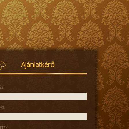
Ajánlatkérő
ÉS:
ÁS:
TTEK: