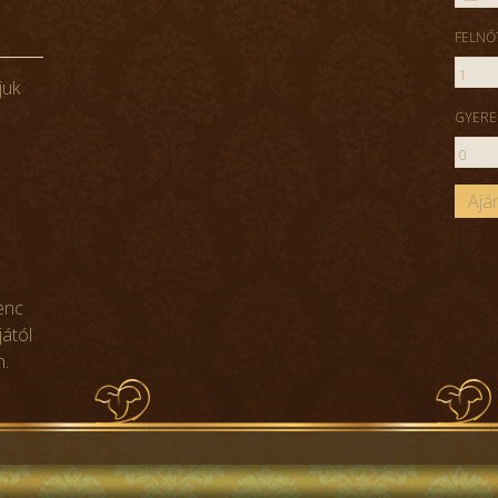
FELNŐ
juk
GYERE
yenc
jától
n.