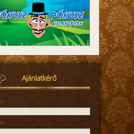
Ajánlatkérő
ÉS:
ÁS: