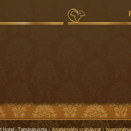
 Hotel - Tamásipuszta
|
Adatkezelési szabályzat
|
Nyereményjá