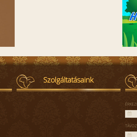
Szolgáltatásaink
ÉRKEZ
TÁVOZ