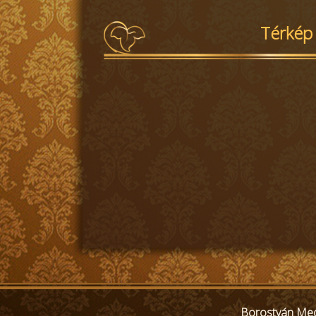
Térkép
Borostyán Med