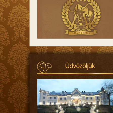
Üdvözöljük