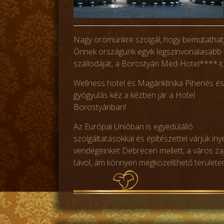
Nagy örömünkre szolgál, hogy bemutathat
Önnek országunk egyik legszinvonalasabb
szállodáját, a Borostyán Med-Hotel****-t.
Wellness hotel és Magánklinika Pihenés és
gyógyulás kéz a kézben jár a Hotel
Borostyánban!
Az Európai Unióban is egyedülálló
szolgáltatásokkal és építészettel várjuk ín
vendégeinket Debrecen mellett, a város za
távol, ám könnyen megközelíthető területe