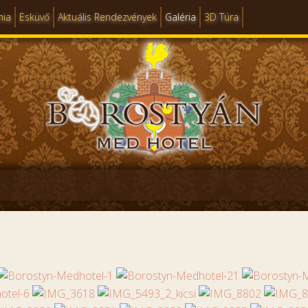
mia
Esküvő
Aktuális Rendezvények
Galéria
3D Túra